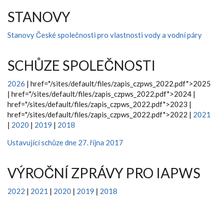
STANOVY
Stanovy České společnosti pro vlastnosti vody a vodní páry
SCHŮZE SPOLEČNOSTI
2026
|
href="/sites/default/files/zapis_czpws_2022.pdf">2025
|
href="/sites/default/files/zapis_czpws_2022.pdf">2024 |
href="/sites/default/files/zapis_czpws_2022.pdf">2023 |
href="/sites/default/files/zapis_czpws_2022.pdf">2022 |
2021
|
2020
|
2019
|
2018
Ustavující schůze dne 27. října 2017
VÝROČNÍ ZPRÁVY PRO IAPWS
2022
|
2021
|
2020
|
2019
|
2018