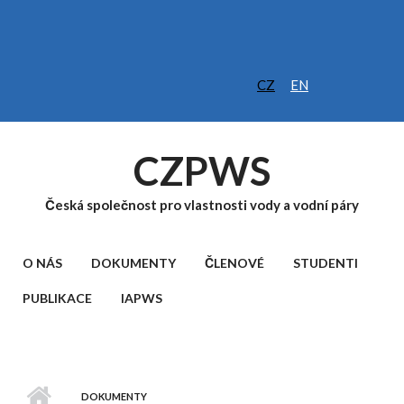
Přejít k hlavnímu obsahu
CZ
EN
CZPWS
Česká společnost pro vlastnosti vody a vodní páry
HLAVNÍ MENU
O NÁS
DOKUMENTY
ČLENOVÉ
STUDENTI
PUBLIKACE
IAPWS
DOKUMENTY